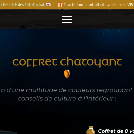
OFFERTE dès 60€ d’achat
1 sachet ou plant offert avec le code V
COFFRET CHATOYANT
din d’une multitude de couleurs regroupant 8
conseils de culture à l’intérieur !
Coffret de
8
va