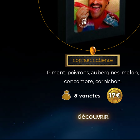
COFFRET CALIENTE
Piment, poivrons, aubergines, melon,
concombre, cornichon.
17
€
8
variétés
DÉCOUVRIR