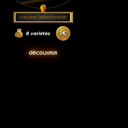
COFFRET PERSONNALISÉ
1
€
8
variétés
DÉCOUVRIR