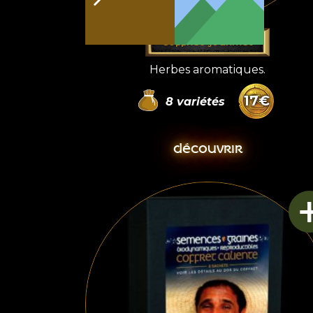
COFFRET GOURMET
Herbes aromatiques.
17
€
8
variétés
DÉCOUVRIR