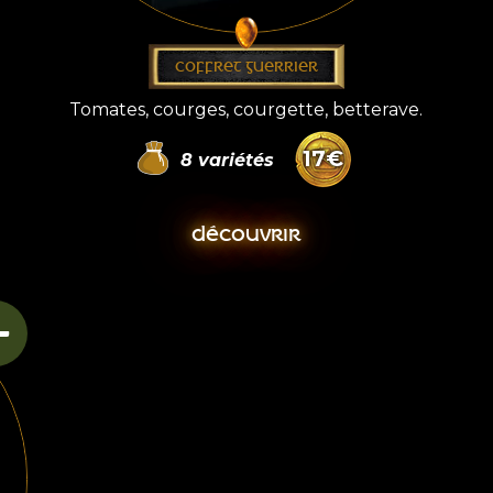
COFFRET GUERRIER
Tomates, courges, courgette, betterave.
17
€
8
variétés
DÉCOUVRIR
+