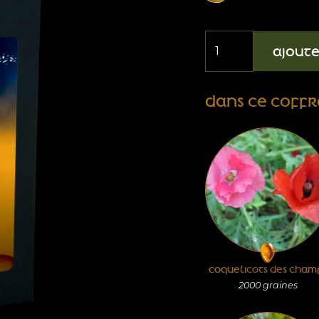
quantité
AJOUT
de
Coffret
DANS CE COFFR
Chatoyant
COQUELICOTS DES CHAM
2000
graines