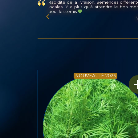
es différentes et
Très contente des graines achetées à Cernu
e le bon moment
plus de graines, moins chère, et meilleur ta
germination que la plupart.
Val B.
Soph