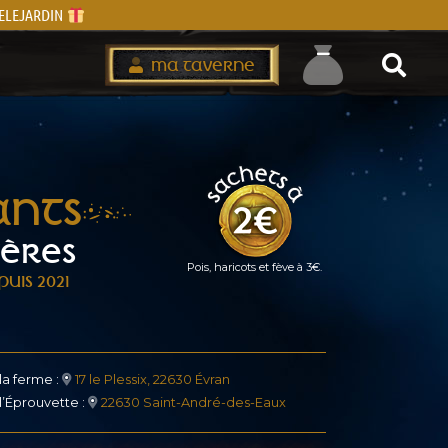
IVELEJARDIN
MA TAVERNE
ANTS
GÈRES
Pois, haricots et fève à 3€.
UIS 2021
 la ferme :
17 le Plessix, 22630 Évran
 l’Éprouvette :
22630 Saint-André-des-Eaux