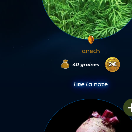
ANETH
2
€
40
graines
LIRE LA NOTE