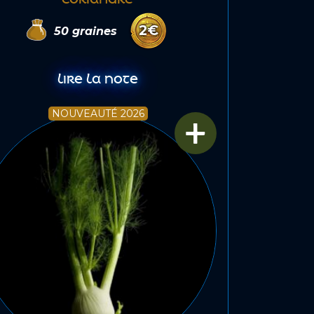
2
€
50
graines
LIRE LA NOTE
+