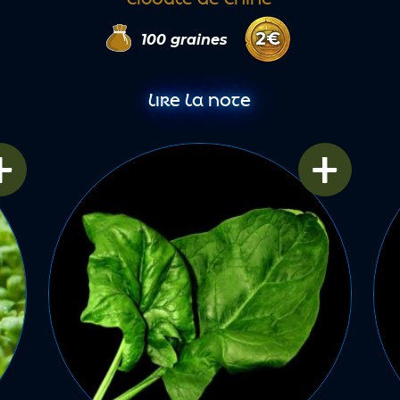
2
€
100
graines
LIRE LA NOTE
+
+