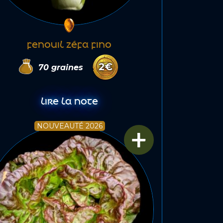
FENOUIL ZÉFA FINO
2
€
70
graines
LIRE LA NOTE
+