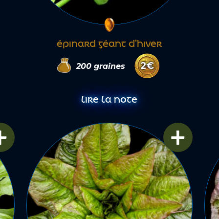
ÉPINARD GÉANT D’HIVER
2
€
200
graines
LIRE LA NOTE
+
+