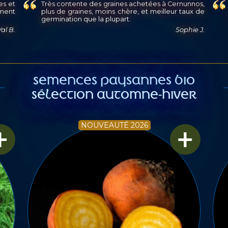
nnos,
Tout a très bien levé sur la totalité des sachets.
ux de
Belle initiative. Très contente des variétés
achetées.
ie J.
Lo Lotte
SEMENCES PAYSANNES BIO
SÉLECTION AUTOMNE-HIVER
+
+