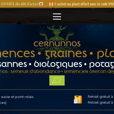
OFFERTE dès 60€ d’achat
1 sachet ou plant offert avec le code V
ENCES • GRAINES • PL
ANNES • BIOLOGIQUES • POTA
OS : SEMEUR D’ABONDANCE • SEMENCIER BRETON DEP
Retrait gratuit à
suivie et point relais
Retrait gratuit à
ces)