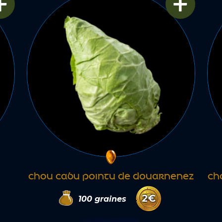
+
+
CHOU CABU POINTU DE DOUARNENEZ
CH
2
€
100
graines