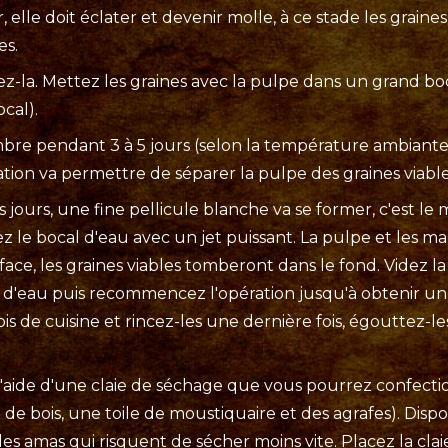
 elle doit éclater et devenir molle, à ce stade les graines 
es.
ez-la. Mettez les graines avec la pulpe dans un grand bo
cal).
ombre pendant 3 à 5 jours (selon la température ambiante
tion va permettre de séparer la pulpe des graines viable
jours, une fine pellicule blanche va se former, c'est l
 le bocal d'eau avec un jet puissant. La pulpe et les ma
ace, les graines viables tomberont dans le fond. Videz l
t d'eau puis recommencez l'opération jusqu'à obtenir une
ois de cuisine et rincez-les une dernière fois, égouttez
 l'aide d'une claie de séchage que vous pourrez confe
e bois, une toile de moustiquaire et des agrafes). Dispo
r les amas qui risquent de sécher moins vite. Placez la cla