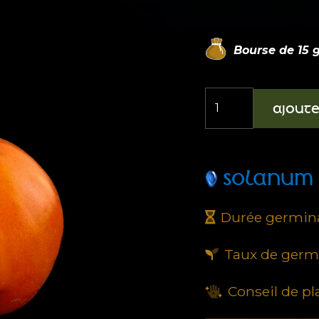
Bourse de
15
g
quantité
AJOUT
de
Tomate
Carotina
SOLANUM 
Durée germina
Taux de germi
Conseil de pl