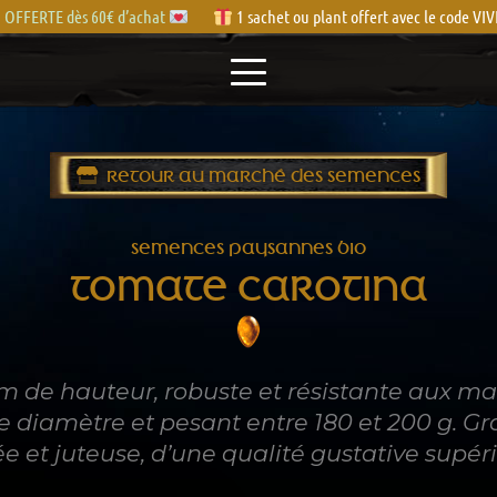
OFFERTE dès 60€ d’achat
1 sachet ou plant offert avec le code V
RETOUR AU MARCHÉ DES SEMENCES
SEMENCES PAYSANNES BIO
TOMATE CAROTINA
 m de hauteur, robuste et résistante aux ma
 diamètre et pesant entre 180 et 200 g. Gra
e et juteuse, d’une qualité gustative supér