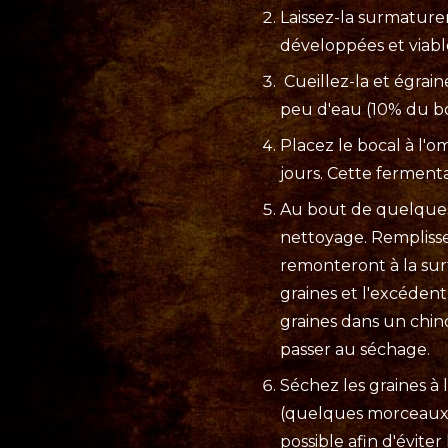
Laissez-la surmaturer,
développées et viabl
Cueillez-la et égrain
peu d'eau (10% du bo
Placez le bocal à l'
jours. Cette fermenta
Au bout de quelques 
nettoyage. Remplissez
remonteront à la surf
graines et l'excéden
graines dans un chin
passer au séchage.
Séchez les graines à
(quelques morceaux d
possible afin d'évite