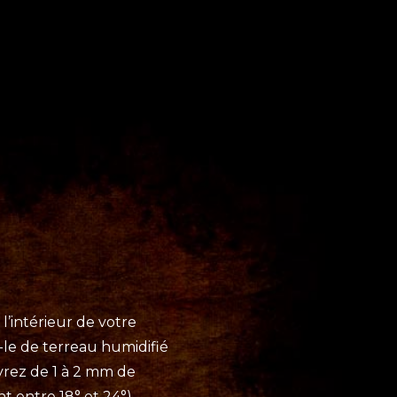
l’intérieur de votre
-le de terreau humidifié
uvrez de 1 à 2 mm de
t entre 18° et 24°),