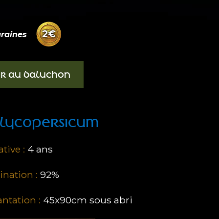
2
€
raines
ER AU BALUCHON
LYCOPERSICUM
tive :
4
ans
nation :
92%
antation :
45x90cm sous abri