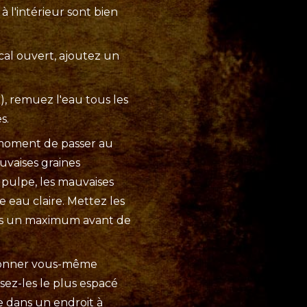
à l'intérieur sont bien
cal ouvert, ajoutez un
), remuez l'eau tous les
s.
e moment de passer au
uvaises graines
a pulpe, les mauvaises
 eau claire. Mettez les
-les un maximum avant de
ctionner vous-même
sez-les le plus espacé
ie dans un endroit à