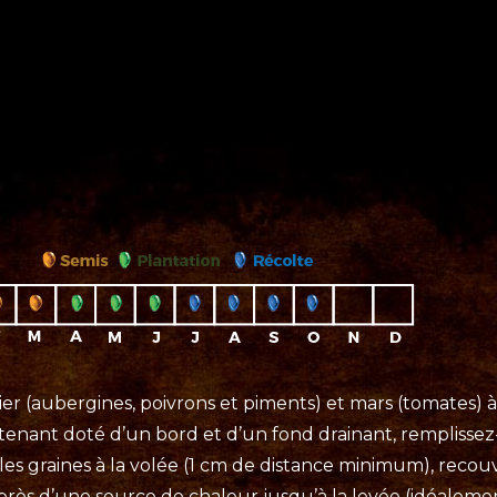
er (aubergines, poivrons et piments) et mars (tomates) à 
ntenant doté d’un bord et d’un fond drainant, remplissez
 les graines à la volée (1 cm de distance minimum), reco
près d’une source de chaleur jusqu’à la levée (idéalemen