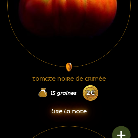
TOMATE NOIRE DE CRIMÉE
2
€
15
graines
LIRE LA NOTE
+