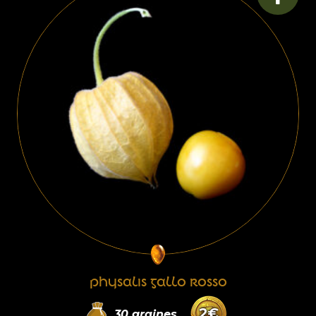
PHYSALIS GALLO ROSSO
2
€
30
graines