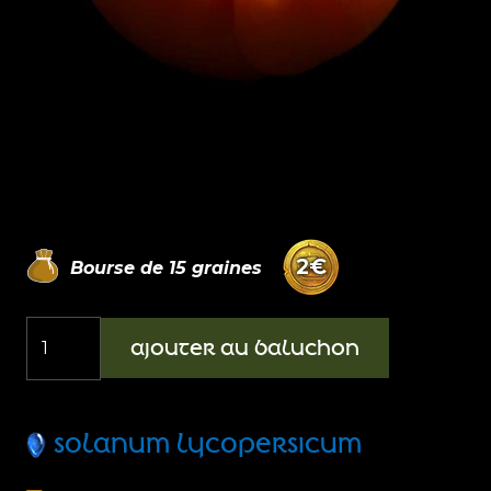
2
€
Bourse de
15
graines
quantité
AJOUTER AU BALUCHON
de
Tomate
Amana
SOLANUM LYCOPERSICUM
Orange