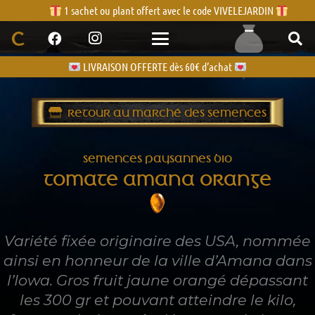
1 sachet ou plant offert avec le code VIVELEJARDIN
LIVRAISON OFFERTE dès 60€ d’achat
RETOUR AU MARCHÉ DES SEMENCES
SEMENCES PAYSANNES BIO
TOMATE AMANA ORANGE
Variété fixée originaire des USA, nommée
ainsi en honneur de la ville d’Amana dans
l’Iowa. Gros fruit jaune orangé dépassant
les 300 gr et pouvant atteindre le kilo,