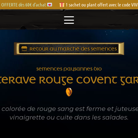
OFFERTE dès 60€ d’achat
1 sachet ou plant offert avec le code V
RETOUR AU MARCHÉ DES SEMENCES
SEMENCES PAYSANNES BIO
TERAVE ROUGE COVENT GA
t colorée de rouge sang est ferme et juteu
vinaigrette ou cuite dans les salades.