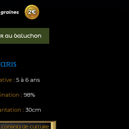
2
€
graines
ER AU BALUCHON
ARIS
tive :
5 à 6
ans
nation :
98%
antation :
30cm
 CONSEILS DE CULTURE