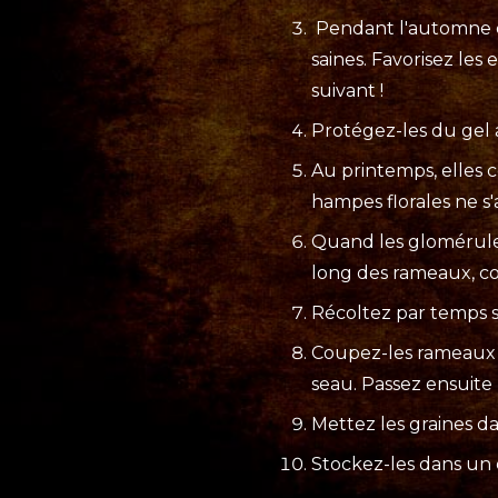
Pendant l'automne ou 
saines. Favorisez les
suivant !
Protégez-les du gel a
Au printemps, elles 
hampes florales ne s'a
Quand les glomérules
long des rameaux, cou
Récoltez par temps 
Coupez-les rameaux à
seau. Passez ensuite 
Mettez les graines d
Stockez-les dans un e