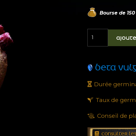
Bourse de
150
quantité
AJOUT
de
Betterave
rouge
BETA VULG
Covent
Garden
Durée germina
Taux de germi
Conseil de pl
CONSULTER LES