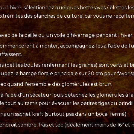
l'hiver, sélectionnez quelques betteraves / blettes les 
 extrémités des planches de culture, car vous ne récolte
vec de la paille ou un voile d'hivernage pendant l'hiver.
commenceront à monter, accompagnez-les à l'aide de tu
ffaissent.
 (petites boules renfermant les graines) sont verts et b
pez la hampe florale principale sur 20 cm pour favoriser
sec quand l'ensemble des glomérules est brun.
 l'aide d'un sécateur, puis détachez les glomérules à l
le tout au tamis pour évacuer les petites tiges ou brindil
ans un sachet kraft (surtout pas dans un bocal fermé).
ndroit sombre, frais et sec (idéalement moins de 16° et 