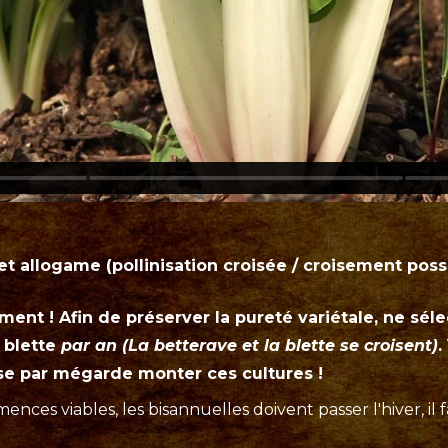
et allogame (pollinisation croisée / croisement possi
ment ! Afin de préserver la pureté variétale, ne sél
 blette
par an (La betterave et la blette se croisent)
.
sse par mégarde monter ces cultures !
mences viables, les bisannuelles doivent passer l'hiver, il